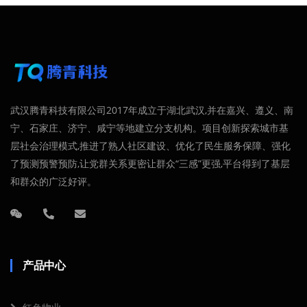
武汉腾青科技有限公司2017年成立于湖北武汉,并在嘉兴、遵义、南
宁、石家庄、济宁、咸宁等地建立分支机构。项目创新探索城市基
层社会治理模式,推进了熟人社区建设、优化了民生服务保障、强化
了预测预警预防,让党群关系更密让群众“三感”更强,平台得到了基层
和群众的广泛好评。
产品中心